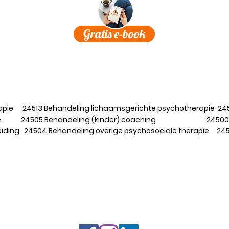
Gratis e-book
ngen komen in aanmerking voor geheel of gedeeltelijke
nuit de aanvullende verzekering, 'alternatieve geneeswijz
Prestatiecodes
rapie 24513 Behandeling lichaamsgerichte psychotherapie 24
erapie 24505 Behandeling (kinder) coaching 24500 Be
ding 24504 Behandeling overige psychosociale therapie 2451
Vergoedingen van zorgverzekeraars
iek® Centrum voor Bewust Zijn | Brenkerstraat 6 | 6096 BV Gr
mer
|
Klachten of geschillen
|
Privacyverklaring
|
Algemene voor
© Copyright pics: Kim Booij Photography | Carla Dekkers Be Joeniek