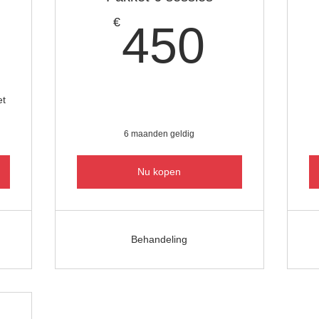
325€
450€
€
450
et
6 maanden geldig
Nu kopen
Behandeling