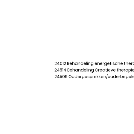
“Behandeli
va
24012 Behandeling energetische the
24514 Behandeling Creatieve th
24509 Oudergesprekken/ouderbegelei
© 2019 Be Joen
Disclai