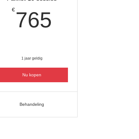
765€
€
765
1 jaar geldig
Nu kopen
Behandeling