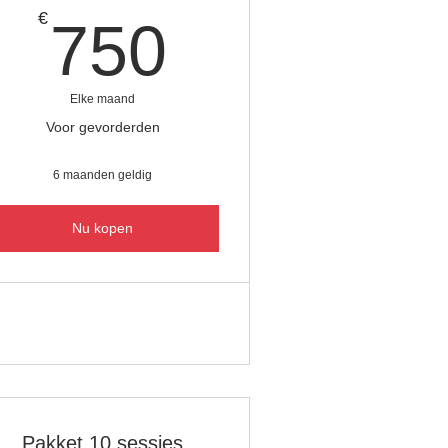
750€
€
750
Elke maand
Voor gevorderden
6 maanden geldig
Nu kopen
Pakket 10 sessies