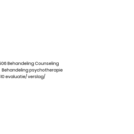
 vergoeding
e'.
506 Behandeling Counseling
handeling psychotherapie
0 evaluatie/ verslag/​
athem | Limburg
waarden