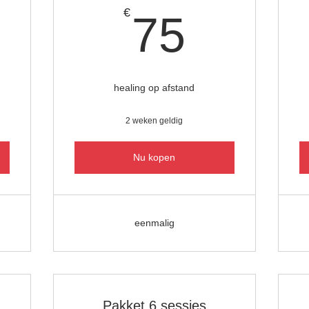
150€
75€
€
75
healing op afstand
2 weken geldig
Nu kopen
eenmalig
Pakket 6 sessies