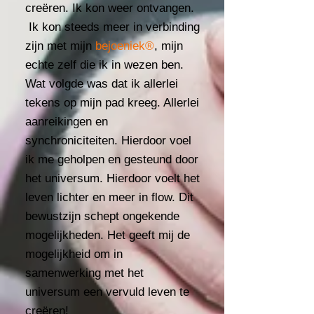
creëren. Ik kon weer ontvangen.
Ik kon steeds meer in verbinding
zijn met mijn
bejoeniek®
, mijn
echte zelf die ik in wezen ben.
Wat volgde was dat ik allerlei
tekens op mijn pad kreeg. Allerlei
aanreikingen en
synchroniciteiten. Hierdoor voel
ik me geholpen en gesteund door
het universum. Hierdoor voelt het
leven lichter en meer in flow. Dit
bewustzijn schept ongekende
mogelijkheden. Het geeft mij de
mogelijkheid om in
samenwerking met het
universum een vervuld leven te
creëren!