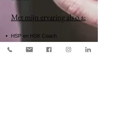
Met mijn ervaring als o.a:
HSP en HSK Coach
(hooggevoelige volwassenen en
kinderen)
Psychomotorisch
Lichaamstherapeut
Creatief therapeut Dans en
Beweging
Yoga therapie
Vrouwenhulpverlening
Bewustzijnscoach
Energetisch therapeut
Zorgconsulent jeugd en gezin
Mantelzorger