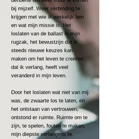
behoefte om weer thuis te komen
bij mijzelf. Weer verbinding te
krijgen met wie ik werkelijk ben
en wat mijn missie is. Het
loslaten van de ballast in mijn
rugzak, het bewustzijn dat ik
steeds nieuwe keuzes kan
maken om het leven te creëren
dat ik verlang, heeft veel
veranderd in mijn leven.
Door het loslaten wat niet van mij
was, de zwaarte los te laten, en
het ontstaan van vertrouwen,
ontstond er ruimte. Ruimte om te
zijn, te spelen, fouten te maken,
mijn diepste verlangens te