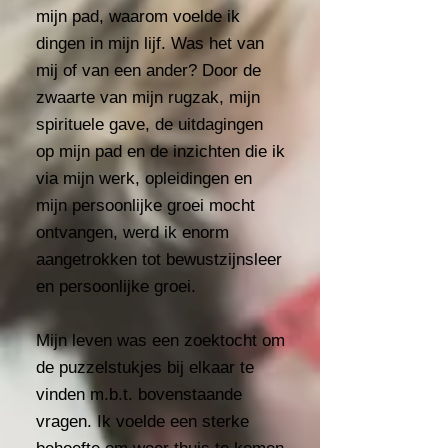
mijn pad, waarom voelde ik
dingen in mijn lijf. Was het van
mij of van een ander? Door de
zwaarte van mijn rugzak, mijn
spirituele gave, de uitdagingen
op mijn pad en de inzichten die ik
via mijn werk, opleidingen en
mijn persoonlijke groei mocht
ontvangen, werd ik enorm
aangetrokken tot bewustzijnsleer
en persoonlijke groei.
Mijn leven was een zoektocht om
de puzzelstukjes bij elkaar te
vinden m.b.t. bovenstaande
vragen. Ik voelde een sterke