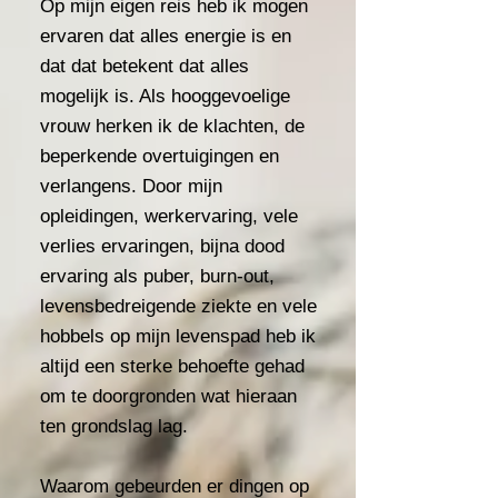
Op mijn eigen reis heb ik mogen
ervaren dat alles energie is en
dat dat betekent dat alles
mogelijk is. Als hooggevoelige
vrouw herken ik de klachten, de
beperkende overtuigingen en
verlangens. Door mijn
opleidingen, werkervaring, vele
verlies ervaringen, bijna dood
ervaring als puber, burn-out,
levensbedreigende ziekte en vele
hobbels op mijn levenspad heb ik
altijd een sterke behoefte gehad
om te doorgronden wat hieraan
ten grondslag lag.
Waarom gebeurden er dingen op